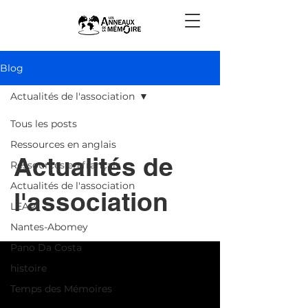
Blog
Actualités de l'association
Tous les posts
Ressources en anglais
Actualités de
Ressources en français
Actualités de l'association
l'association
LEAP
Nantes-Abomey
Pano Da Costa
histoire
Temps des Mémoires