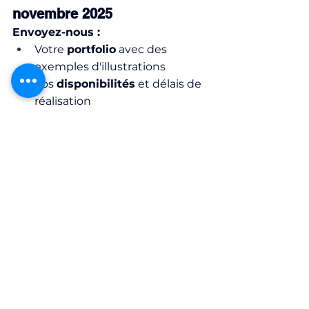
novembre 2025
Envoyez-nous :
Votre 
portfolio
 avec des 
exemples d'illustrations
Vos 
disponibilités
 et délais de 
réalisation
📧 Contact :
contact@anneauxdelamemoire.or
g
📝 Objet :
 "Candidature 
Illustrateur-rice LEAP"
⏰ Réponse :
 30 novembre 2025
 Retrouvez les offres complète 
en FR et EN : 
ANNONCE ILLUSTATION FR
.pdf
Télécharger PDF • 595KB