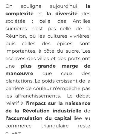
On souligne aujourd’hui
 la 
complexité
 et
 la diversité 
des 
sociétés : celle des Antilles 
sucrières n’est pas celle de la 
Réunion, où les cultures vivrières, 
puis celles des épices, sont 
importantes, à côté du sucre. Les 
esclaves des villes et des ports ont 
une
 plus grande marge de 
manœuvre 
que ceux des 
plantations. Le poids croissant de la 
barrière de couleur n’empêche pas 
les affranchissements.  Le débat 
relatif à 
l’impact sur la naissance 
de la Révolution industrielle
 de 
l’accumulation du capital
 liée au 
commerce triangulaire reste 
ouvert. 