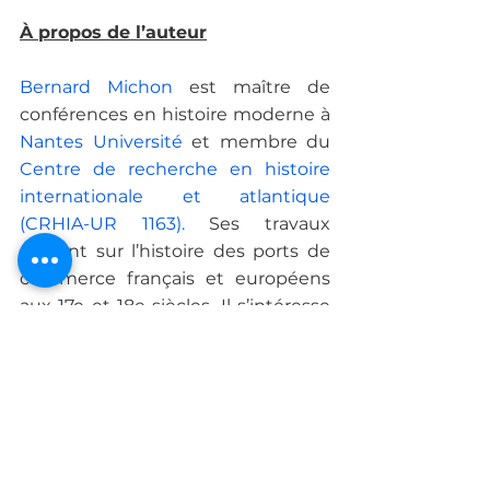
À propos de l’auteur
Bernard Michon
 est maître de 
conférences en histoire moderne à 
Nantes Université
 et membre du 
Centre de recherche en histoire 
internationale et atlantique 
(CRHIA-UR 1163).
 Ses travaux 
portent sur l’histoire des ports de 
commerce français et européens 
aux 17e et 18e siècles. Il s’intéresse 
également à l’histoire de la traite 
atlantique. Ses recherches 
récentes le conduisent à étudier 
l’histoire du café, de sa production 
à sa consommation.