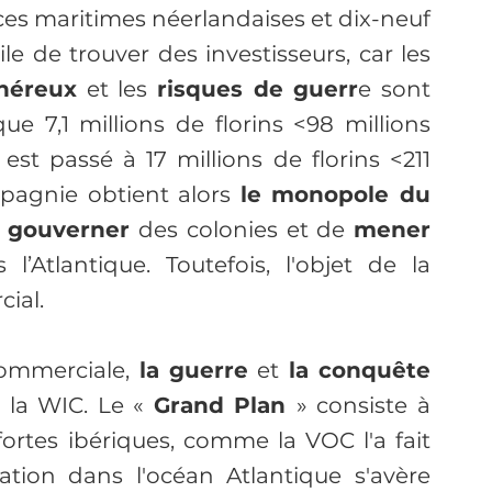
es maritimes néerlandaises et dix-neuf 
cile de trouver des investisseurs, car les 
onéreux
 et les 
risques de guerr
e sont 
ue 7,1 millions de florins <98 millions 
 est passé à 17 millions de florins <211 
pagnie obtient alors 
le monopole du 
e gouverner 
des colonies et de 
mener 
 l’Atlantique. Toutefois, l'objet de la 
ial.
commerciale,
 la guerre
 et
 la conquête 
 la WIC. Le « 
Grand Plan 
» consiste à 
ortes ibériques, comme la VOC l'a fait 
ation dans l'océan Atlantique s'avère 