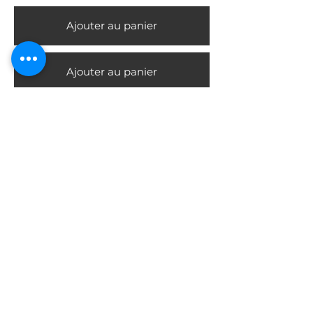
Ajouter au panier
Ajouter au panier
Ajouter au panier
ARTICLE -
Bernard PHIPPS
Langue, pouvoir, et désir
mimétique
Ajouter au panier
Ajouter au panier
ARTICLE -
Daniel MARAGNÈS