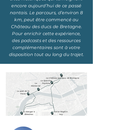
encore aujourd’hui de ce passé
nantais.
Le parcours, d’environ 8
km, peut être commencé au
Château des ducs de Bretagne.
Pour enrichir cette expérience,
des podcasts et des ressources
complémentaires sont à votre
disposition tout au long du trajet.
Le Château des ducs de Bretagne
Le Quartier
Le
Feydeau
Mémorial
Le quai de la
Fosse
Le Hangar à
Usine Béghin-
Bananes
Say