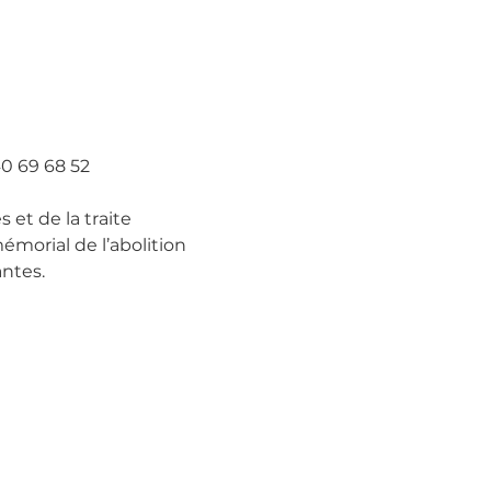
40 69 68 52
 et de la traite 
émorial de l’abolition 
ntes. 