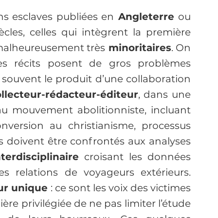
ns esclaves publiées en
 Angleterre 
ou 
iècles, celles qui intègrent la première 
t malheureusement très
 minoritaires
. On 
s récits posent de gros problèmes 
s souvent le produit d’une collaboration 
llecteur-rédacteur-éditeur
, dans une 
 au mouvement abolitionniste, incluant 
nversion au christianisme, processus 
ls doivent être confrontés aux analyses 
erdisciplinaire
 croisant les données 
des relations de voyageurs extérieurs. 
ur unique
 : ce sont les voix des victimes 
e privilégiée de ne pas limiter l’étude 