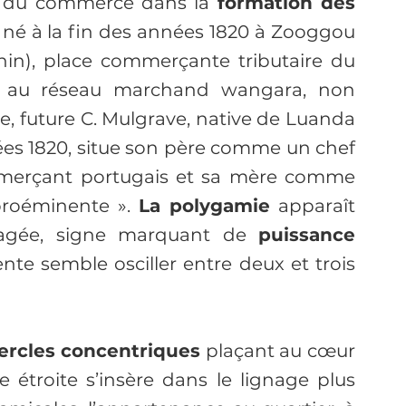
ct du commerce dans la 
formation des 
 né à la fin des années 1820 à Zooggou 
nin), place commerçante tributaire du 
 au réseau marchand wangara, non 
, future C. Mulgrave, native de Luanda 
es 1820, situe son père comme un chef 
merçant portugais et sa mère comme 
proéminente ».
 La polygamie 
apparaît 
gée, signe marquant de 
puissance 
ente semble osciller entre deux et trois 
cercles concentriques
 plaçant au cœur 
e étroite s’insère dans le lignage plus 