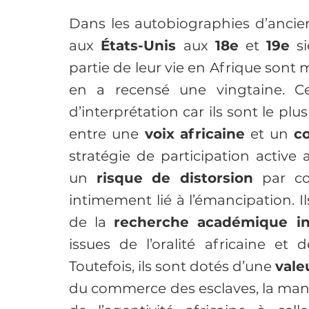
Dans les autobiographies d’ancie
aux 
États-Unis 
aux 
18e
 et 
19e
 s
partie de leur vie en Afrique son
en a recensé une vingtaine. Ce
d’interprétation car ils sont le plu
entre une
 voix africaine
 et un 
co
stratégie de participation active
un 
risque de distorsion 
par co
intimement lié à l’émancipation. I
de la 
recherche académique int
issues de l’oralité africaine et 
Toutefois, ils sont dotés d’une 
vale
du commerce des esclaves, la manièr