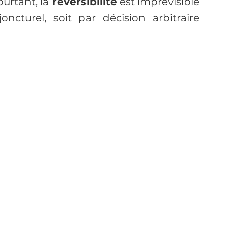
urtant, la
 réversibilité
 est imprévisible 
oncturel, soit par décision arbitraire 