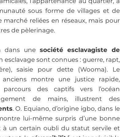
amicales, l’appartenance au quartier, à 
munauté sous forme de villages et de 
de marché reliées en réseaux, mais pour 
tres de pèlerinage.
on dans une 
société esclavagiste de 
en esclavage sont connues : guerre, rapt, 
tère), saisie pour dette (Wooma). Le 
anciens montre une justice rapide, 
 parcours des captifs vers l’océan 
gement de mains, illustrent des 
ents
. O. Equiano, d’origine igbo, dans le 
 montre lui-même surpris d’une bonne 
 à un certain oubli du statut servile et 