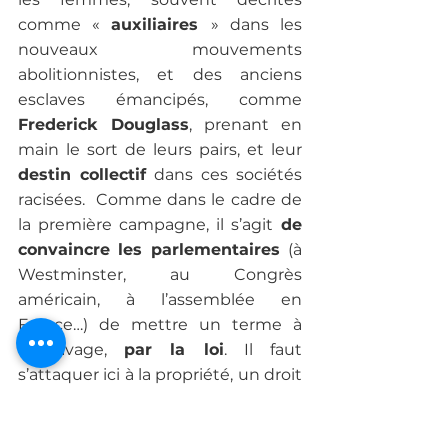
comme « 
auxiliaires 
» dans les 
nouveaux mouvements 
abolitionnistes, et des anciens 
esclaves émancipés, comme 
Frederick Douglass
, prenant en 
main le sort de leurs pairs, et leur 
destin collectif
 dans ces sociétés 
racisées.  Comme dans le cadre de 
la première campagne, il s’agit
 de 
convaincre les parlementaires 
(à 
Westminster, au Congrès 
américain, à l’assemblée en 
France…) de mettre un terme à 
l’esclavage, 
par la loi
. Il faut 
s’attaquer ici à la propriété, un droit 
sacré dans la loi anglo-saxonne. 