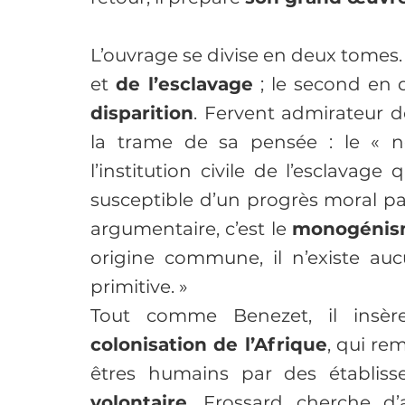
L’ouvrage se divise en deux tomes.
et 
de l’esclavage 
; le second en 
disparition
. Fervent admirateur d
la trame de sa pensée : le « n
l’institution civile de l’esclavage
susceptible d’un progrès moral par 
argumentaire, c’est le 
monogéni
origine commune, il n’existe auc
primitive. »
Tout comme Benezet, il insè
colonisation de l’Afrique
, qui rem
êtres humains par des établisse
volontaire
. Frossard cherche d’a