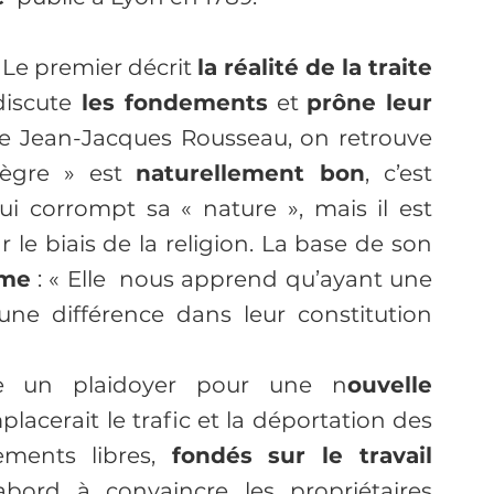
 Le premier décrit 
la réalité de la traite 
discute
 les fondements
 et 
prône leur 
e Jean-Jacques Rousseau, on retrouve 
ègre » est 
naturellement bon
, c’est 
 qui corrompt sa « nature », mais il est 
le biais de la religion. La base de son 
sme
 : « Elle 
 nous apprend qu’ayant une 
une différence dans leur constitution 
re un plaidoyer pour une n
ouvelle 
placerait le trafic et la déportation des 
ments libres,
 fondés sur le travail 
bord à convaincre les propriétaires 