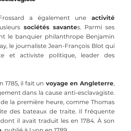
 Frossard a également une
 activité 
usieurs
 sociétés savante
s. Parmi ses 
nt le banquier philanthrope Benjamin 
y, le journaliste Jean-François Blot qui 
te et activiste politique, leader des 
1785, il fait un
 voyage en Angleterre
, 
ment dans la cause anti-esclavagiste. 
 de la première heure, comme Thomas 
ite des bateaux de traite. Il fréquente 
ont il avait traduit les en 1784. À son 
e
  publié à Lyon en 1789. 