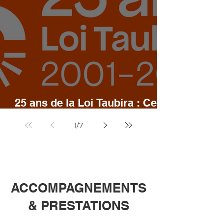
25 ans de la Loi Taubira : Ce
qu'il faut savoir !
1
/
7
ACCOMPAGNEMENTS
& PRESTATIONS