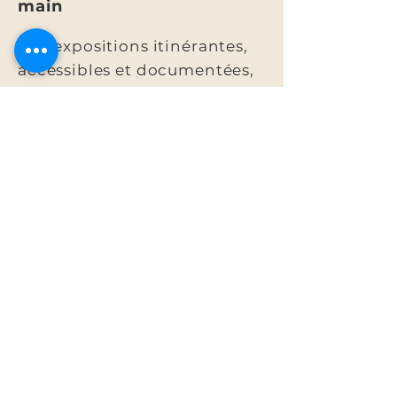
main
Nos expositions itinérantes,
accessibles et documentées,
permettent d’explorer
l’histoire de la traite et de ses
héritages. Disponibles pour
vos événements et
établissements scolaires.
Découvrir