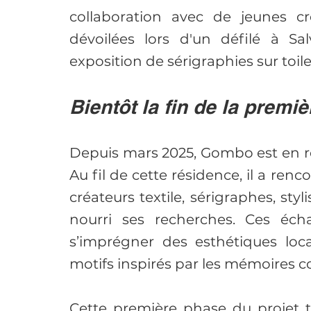
collaboration avec de jeunes cr
dévoilées lors d'un défilé à S
exposition de sérigraphies sur toile
Bientôt la fin de la premi
Depuis mars 2025, Gombo est en rés
Au fil de cette résidence, il a renc
créateurs textile, sérigraphes, styli
nourri ses recherches. Ces éc
s’imprégner des esthétiques loca
motifs inspirés par les mémoires coll
Cette première phase du projet t