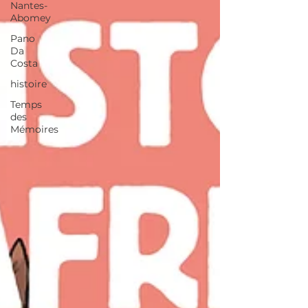
Nantes-
Abomey
Pano
Da
Costa
histoire
Temps
des
Mémoires